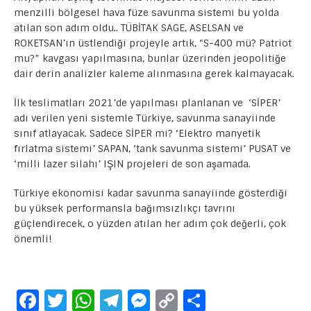
menzilli bölgesel hava füze savunma sistemi bu yolda
atılan son adım oldu.. TÜBİTAK SAGE, ASELSAN ve
ROKETSAN’ın üstlendiği projeyle artık, “S-400 mü? Patriot
mu?” kavgası yapılmasına, bunlar üzerinden jeopolitiğe
dair derin analizler kaleme alınmasına gerek kalmayacak.
İlk teslimatları 2021’de yapılması planlanan ve ‘SİPER’
adı verilen yeni sistemle Türkiye, savunma sanayiinde
sınıf atlayacak. Sadece SİPER mi? ‘Elektro manyetik
fırlatma sistemi’ SAPAN, ‘tank savunma sistemi’ PUSAT ve
‘milli lazer silahı’ IŞIN projeleri de son aşamada.
Türkiye ekonomisi kadar savunma sanayiinde gösterdiği
bu yüksek performansla bağımsızlıkçı tavrını
güçlendirecek, o yüzden atılan her adım çok değerli, çok
önemli!
F
T
W
T
M
C
S