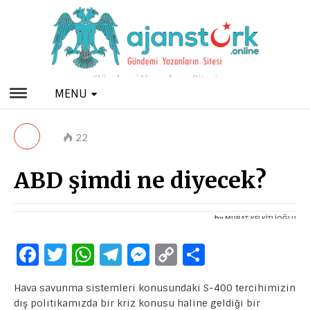
Gündemi Yazanların Sitesi
MENU
22
ABD şimdi ne diyecek?
by
MURAT KELKİTLİOĞLU
2 KASIM 2018
F
T
W
T
M
C
S
a
w
h
el
e
o
h
Hava savunma sistemleri konusundaki S-400 tercihimizin
c
it
at
e
s
p
ar
dış politikamızda bir kriz konusu haline geldiği bir