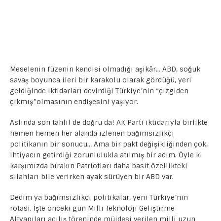
Meselenin füzenin kendisi olmadığı aşikâr… ABD, soğuk
savaş boyunca ileri bir karakolu olarak gördüğü, yeri
geldiğinde iktidarları devirdiği Türkiye’nin “çizgiden
çıkmış”olmasının endişesini yaşıyor.
Aslında son tahlil de doğru da! AK Parti iktidarıyla birlikte
hemen hemen her alanda izlenen bağımsızlıkçı
politikanın bir sonucu… Ama bir pakt değişikliğinden çok,
ihtiyacın getirdiği zorunlulukla atılmış bir adım. Öyle ki
karşımızda bırakın Patriotları daha basit özellikteki
silahları bile verirken ayak sürüyen bir ABD var.
Dedim ya bağımsızlıkçı politikalar, yeni Türkiye’nin
rotası. İşte önceki gün Milli Teknoloji Geliştirme
Altyapıları açılış töreninde müjdesi verilen milli uzun