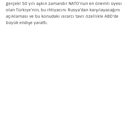
e
te
s
gr
s
y
e
gerçek! 50 yılı aşkın zamandır NATO’nun en önemli üyesi
olan Türkiye’nin, bu ihtiyacını Rusya’dan karşılayacağını
b
r
A
a
e
Li
açıklaması ve bu konudaki ısrarcı tavrı özellikle ABD’de
o
p
m
n
n
büyük endişe yarattı.
o
p
g
k
k
er