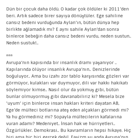
a
w
h
el
e
o
h
Dün bir çocuk daha öldü. O kadar çok öldüler ki 2011’den
c
it
at
e
s
p
ar
beri. Artık sadece birer sayıya dönüştüler. Ege sahiline
e
te
s
gr
s
y
e
cansız bedeni vurduğunda Aylan’ın, bütün dünya hep
birlikte ağlamadık mı? E aynı sahile Aylan’dan sonra
b
r
A
a
e
Li
binlerce bebeğin daha cansız bedeni vurdu, neden sustun..
o
p
m
n
n
Neden sustuk!..
o
p
g
k
***
k
er
Avrupa’nın kapısında bir insanlık dramı yaşanıyor ..
Kapılarında ölüyor insanlık Avrupa’nın.. Denizlerinde
boğuluyor.. Ama bu izahı zor tablo karşısında; gözleri var
görmüyor, kulakları var duymuyor, dili var hakkı hakikatı
söylemiyor kimse.. Nasıl olur da yokmuş gibi, bütün
bunlar olmuyormuş gibi davranabiliriz ki? Mesela bize
‘uyum’ için binlerce insan hakları kriteri dayatan AB,
Ege’de mülteci botlarına ateş eden alçakları görmedi mi?
Ya hu görmediniz mi? Sopayla mültecilerin kafalarına
vuran adamı? Medeniyet.. İnsan hak ve hürriyetleri..
Özgürlükler. Demokrasi.. Bu kavramların hepsi hikaye. Hiç
biri ama hiç biri gerçek değil. Faşizm şu anda Avrupa’nın