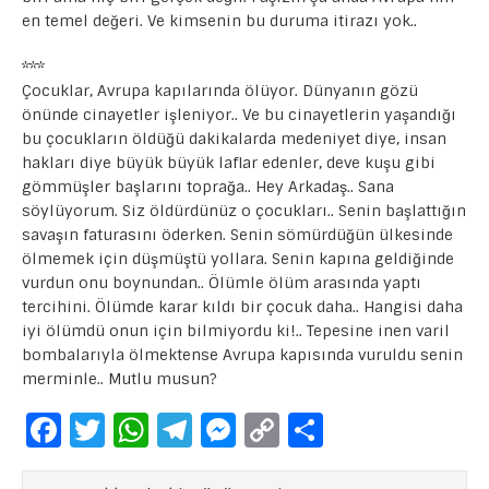
en temel değeri. Ve kimsenin bu duruma itirazı yok..
***
Çocuklar, Avrupa kapılarında ölüyor. Dünyanın gözü
önünde cinayetler işleniyor.. Ve bu cinayetlerin yaşandığı
bu çocukların öldüğü dakikalarda medeniyet diye, insan
hakları diye büyük büyük laflar edenler, deve kuşu gibi
gömmüşler başlarını toprağa.. Hey Arkadaş.. Sana
söylüyorum. Siz öldürdünüz o çocukları.. Senin başlattığın
savaşın faturasını öderken. Senin sömürdüğün ülkesinde
ölmemek için düşmüştü yollara. Senin kapına geldiğinde
vurdun onu boynundan.. Ölümle ölüm arasında yaptı
tercihini. Ölümde karar kıldı bir çocuk daha.. Hangisi daha
iyi ölümdü onun için bilmiyordu ki!.. Tepesine inen varil
bombalarıyla ölmektense Avrupa kapısında vuruldu senin
merminle.. Mutlu musun?
F
T
W
T
M
C
S
a
w
h
el
e
o
h