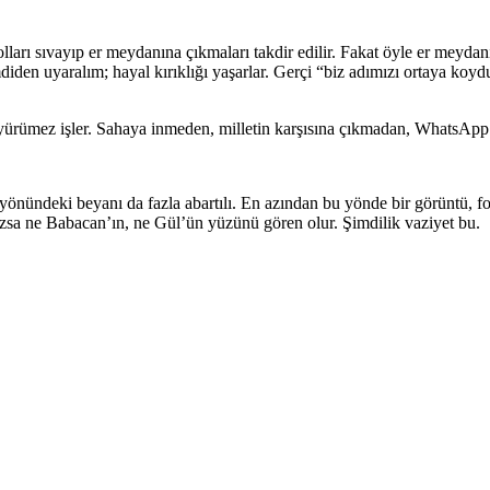
 kolları sıvayıp er meydanına çıkmaları takdir edilir. Fakat öyle er me
en uyaralım; hayal kırıklığı yaşarlar. Gerçi “biz adımızı ortaya koyduk, 
ibi yürümez işler. Sahaya inmeden, milletin karşısına çıkmadan, WhatsApp 
i” yönündeki beyanı da fazla abartılı. En azından bu yönde bir görüntü
tmazsa ne Babacan’ın, ne Gül’ün yüzünü gören olur. Şimdilik vaziyet bu.