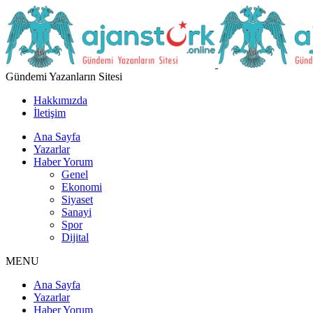
Gündemi Yazanların Sitesi
Hakkımızda
İletişim
Ana Sayfa
Yazarlar
Haber Yorum
Genel
Ekonomi
Siyaset
Sanayi
Spor
Dijital
MENU
Ana Sayfa
Yazarlar
Haber Yorum