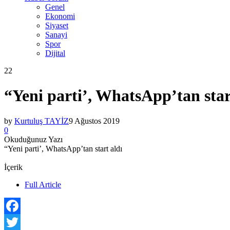
Genel
Ekonomi
Siyaset
Sanayi
Spor
Dijital
22
“Yeni parti’, WhatsApp’tan star
by
Kurtuluş TAYİZ
9 Ağustos 2019
0
Okuduğunuz Yazı
“Yeni parti’, WhatsApp’tan start aldı
İçerik
Full Article
Facebook