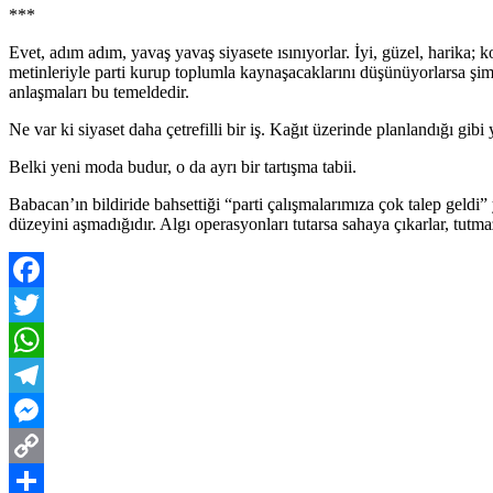
***
Evet, adım adım, yavaş yavaş siyasete ısınıyorlar. İyi, güzel, harika;
metinleriyle parti kurup toplumla kaynaşacaklarını düşünüyorlarsa şimdid
anlaşmaları bu temeldedir.
Ne var ki siyaset daha çetrefilli bir iş. Kağıt üzerinde planlandığı g
Belki yeni moda budur, o da ayrı bir tartışma tabii.
Babacan’ın bildiride bahsettiği “parti çalışmalarımıza çok talep geld
düzeyini aşmadığıdır. Algı operasyonları tutarsa sahaya çıkarlar, tu
Facebook
Twitter
WhatsApp
Telegram
Messenger
Copy