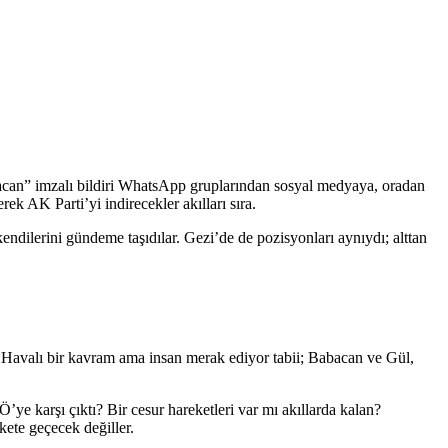
bacan” imzalı bildiri WhatsApp gruplarından sosyal medyaya, oradan
ek AK Parti’yi indirecekler akılları sıra.
endilerini gündeme taşıdılar. Gezi’de de pozisyonları aynıydı; alttan
r. Havalı bir kavram ama insan merak ediyor tabii; Babacan ve Gül,
 karşı çıktı? Bir cesur hareketleri var mı akıllarda kalan?
kete geçecek değiller.