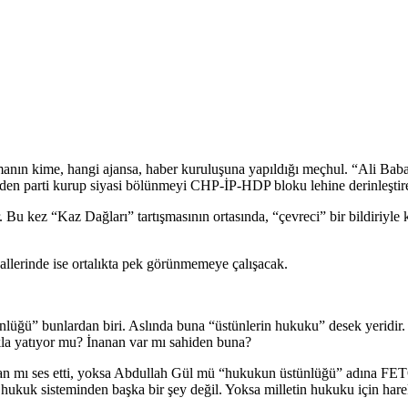
amanın kime, hangi ajansa, haber kuruluşuna yapıldığı meçhul. “Ali Ba
erden parti kurup siyasi bölünmeyi CHP-İP-HDP bloku lehine derinleştirer
 Bu kez “Kaz Dağları” tartışmasının ortasında, “çevreci” bir bildiriyle k
hallerinde ise ortalıkta pek görünmemeye çalışacak.
tünlüğü” bunlardan biri. Aslında buna “üstünlerin hukuku” desek yeridi
kla yatıyor mu? İnanan var mı sahiden buna?
n mı ses etti, yoksa Abdullah Gül mü “hukukun üstünlüğü” adına FETÖ’ye
 hukuk sisteminden başka bir şey değil. Yoksa milletin hukuku için hare