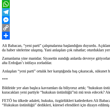
Twitter
WhatsApp
Telegram
Messenger
Copy
Link
Share
Ali Babacan, “yeni parti” çalışmalarına başlandığını duyurdu. Açıkl
da haber sitelerine ulaşmış. Yani anlaşılan çok rahatlar; oturdukları y
Zamanlama yine manidar. Siyasetin ısındığı anlarda devreye giriyorlar.
alta Erdoğan’ı istifaya zorladılar.
Anlaşılan “yeni parti” ortalık her karıştığında baş çıkaracak, sükunet 
***
Bildiride yer alan başlıca kavramları da biliyoruz artık; “hukukun üs
kuracakları yeni partiyle “hukukun üstünlüğü”nü mü tesis edecek? A
FETÖ bu ülkede adaleti, hukuku, özgürlükleri katlederken Ali Babaca
“Hukukun üstünlüğü” dedikleri, küresel efendileri için dizayn edilmiş